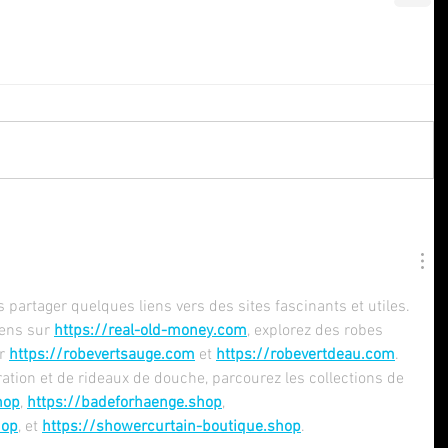
artager quelques liens vers des sites fascinants et utiles. 
ens sur 
https://real-old-money.com
, explorez des robes 
r 
https://robevertsauge.com
 et 
https://robevertdeau.com
. 
tion et de rideaux de douche, parcourez les collections de 
hop
, 
https://badeforhaenge.shop
, 
hop
, et 
https://showercurtain-boutique.shop
.