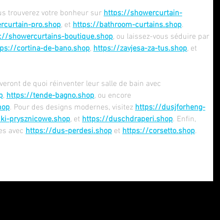
us trouverez votre bonheur sur 
https://showercurtain-
rcurtain-pro.shop
, et 
https://bathroom-curtains.shop
. 
s://showercurtains-boutique.shop
, ou laissez-vous séduire par 
tps://cortina-de-bano.shop
, 
https://zavjesa-za-tus.shop
, et 
eront de quoi réinventer leur salle de bain avec 
p
, 
https://tende-bagno.shop
, ou encore 
hop
. Pour des designs modernes, visitez 
https://dusjforheng-
nki-prysznicowe.shop
, et 
https://duschdraperi.shop
. Enfin, 
es avec 
https://dus-perdesi.shop
 et 
https://corsetto.shop
.