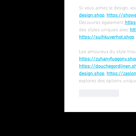
Si vous aimez le design, vo
design.shop
, 
https://showe
Découvrez également 
http
des styles uniques avec 
ht
https://suihkuverhot.shop
.
Les amoureux du style trouv
https://zuhanyfuggony.sho
https://douchegordijnen.s
design.shop
, 
https://zaslo
explorez des options uniqu
Like
Reply