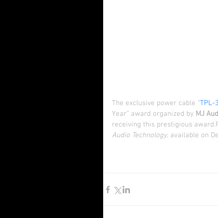
The exclusive power cable “
TPL-
Year” award organized by 
MJ Aud
receiving this prestigious award.
Audio Technology
, available on 