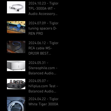
2024.10.23 - Tiglon
TPL-3000A-WT -
Audio Accessory
Excellence Award
2024.07.09 - Tiglon
2025 – Grand Prix
tuning spacers D-
Winner
REN PRO
2024.06.12 - Tiglon
RCA cable MS-
DR20R BEST
PRODUCT 2024
2024.05.31 -
Stereophile.com -
Balanced Audio
Technology REX 500
2024.05.07 -
power amplifier
hifiplus.com Test -
Balanced Audio
Technology VK80i
2024.04.22 - Tiglon
White Tiger 3000A