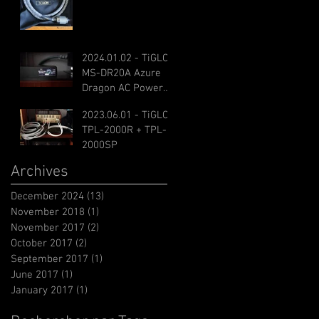
2024.01.02 - TiGLON
MS-DR20A Azure
Dragon AC Power
Cable
2023.06.01 - TiGLON
TPL-2000R + TPL-
2000SP
Archives
December 2024
(13)
13 posts
November 2018
(1)
1 post
November 2017
(2)
2 posts
October 2017
(2)
2 posts
September 2017
(1)
1 post
June 2017
(1)
1 post
January 2017
(1)
1 post