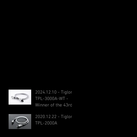
2024.12.10 - Tiglon
TPL-3000A-WT -
Winner of the 43rd
Technology of the
2020.12.22 - Tiglon
Year Award
TPL-2000A