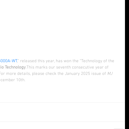
3000A-WT
,” released this year, has won the “Technology of the 
io Technology
.This marks our seventh consecutive year of 
For more details, please check the January 2025 issue of 
MJ 
December 10th.