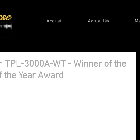
Accueil
Actualités
M
on TPL-3000A-WT - Winner of the
f the Year Award