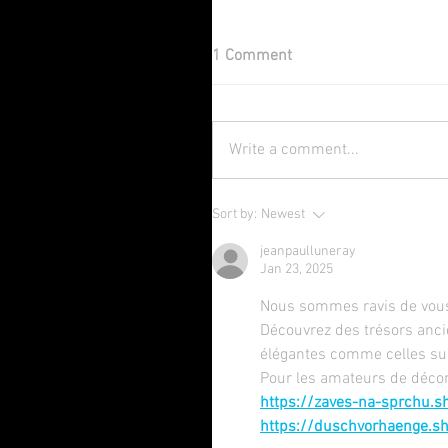
1 Comment
Write a comment...
Sort by:
Newest
jeanpaulluneray
Jan 23, 2025
Nous sommes ravis de vous p
Découvrez des trésors anci
élégantes comme celles su
Pour les amateurs de décora
https://zaves-na-sprchu.s
https://duschvorhaenge.s